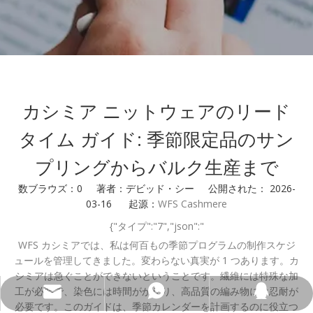
カシミア ニットウェアのリード
タイム ガイド: 季節限定品のサン
プリングからバルク生産まで
数ブラウズ：
0
著者：デビッド・シー 公開された： 2026-
03-16 起源：
WFS Cashmere
{"タイプ":"7","json":"
WFS カシミアでは、私は何百もの季節プログラムの制作スケジ
ュールを管理してきました。変わらない真実が 1 つあります。カ
シミアは急ぐことができないということです。繊維には特殊な加
工が必要で、染色には時間がかかり、高品質の編み物には忍耐が
Wfs802@wfscashmere.com
+8618595279662
2917611817
必要です。このガイドは、季節カレンダーを計画するのに役立つ