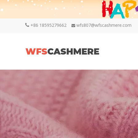
+86 18595279662
wfs807@wfscashmere.com

