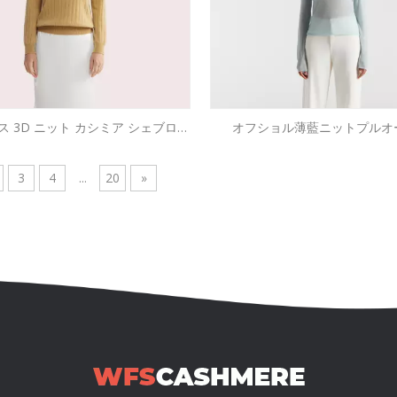
ス 3D ニット カシミア シェブロン
オフショル薄藍ニットプルオ
ジャンパー |先進的なOEM
3
4
...
20
»