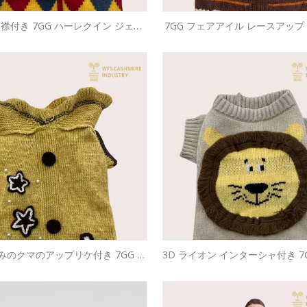
襟付き 7GG ハーレクイン ジェス
7GG フェアアイル レースアップ
ット セーター |コスチューム ペッ
ーター |ヘリテージ アウトドア 
ト ニットウェア OEM
ットウェア OEM
みのクマのアップリケ付き 7GG ラ
3D ライオン インターシャ付き 7
ラー ペット セーター |職人による
ペット セーター |プレミアムペ
ペットニットウェアのOEM
ウェアOEM