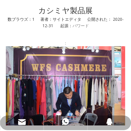
カシミヤ製品展
数ブラウズ：
1
著者：サイトエディタ 公開された： 2020-
12-31 起源：
パワード
：
Wfs802@wfscashmere.com
+8618595279662
2917611817