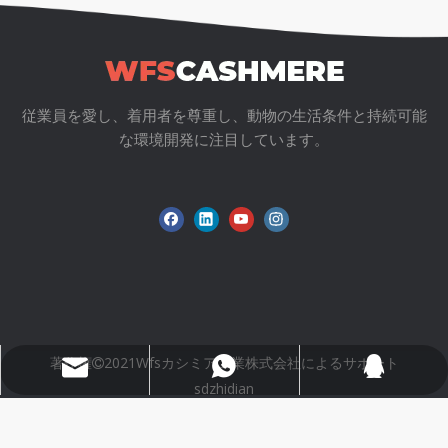
前:
次:
従業員を愛し、着用者を尊重し、動物の生活条件と持続可能
ニット
な環境開発に注目しています。
著作権
2021Wfsカシミア工業株式会社によるサポート

Wfs802@wfscashmere.com
+8618595279662
2917611817
sdzhidian