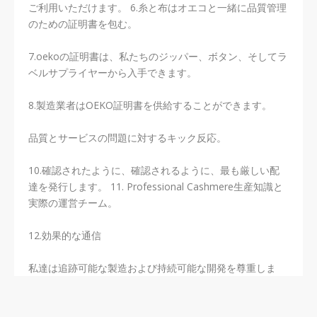
ご利用いただけます。 6.糸と布はオエコと一緒に品質管理
のための証明書を包む。
7.oekoの証明書は、私たちのジッパー、ボタン、そしてラ
ベルサプライヤーから入手できます。
8.製造業者はOEKO証明書を供給することができます。
品質とサービスの問題に対するキック反応。
10.確認されたように、確認されるように、最も厳しい配
達を発行します。 11. Professional Cashmere生産知識と
実際の運営チーム。
12.効果的な通信
私達は追跡可能な製造および持続可能な開発を尊重しま
す。私たちのスタッフのみんなを愛し、着用者のみんなを
尊重し、動物の全員をよく扱いましょう！