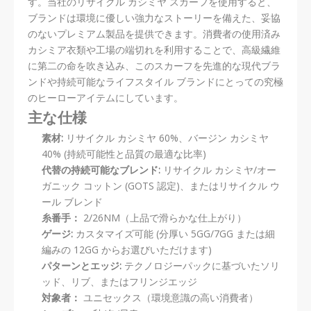
す。当社のリサイクル カシミヤ スカーフを使用すると、
ブランドは環境に優しい強力なストーリーを備えた、妥協
のないプレミアム製品を提供できます。消費者の使用済み
カシミア衣類や工場の端切れを利用することで、高級繊維
に第二の命を吹き込み、このスカーフを先進的な現代ブラ
ンドや持続可能なライフスタイル ブランドにとっての究極
のヒーローアイテムにしています。
主な仕様
素材:
リサイクル カシミヤ 60%、バージン カシミヤ
40% (持続可能性と品質の最適な比率)
代替の持続可能なブレンド:
リサイクル カシミヤ/オー
ガニック コットン (GOTS 認定)、またはリサイクル ウ
ール ブレンド
糸番手：
2/26NM（上品で滑らかな仕上がり）
ゲージ:
カスタマイズ可能 (分厚い 5GG/7GG または細
編みの 12GG からお選びいただけます)
パターンとエッジ:
テクノロジーパックに基づいたソリ
ッド、リブ、またはフリンジエッジ
対象者：
ユニセックス（環境意識の高い消費者）