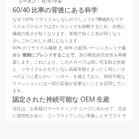
シーズン：
秋/冬/早春
60/40 比率の背後にある科学
なぜ 100% リサイクルしないのでしょうか?機械的なリサ
イクルプロセスでは古いカシミヤを細断するため、自然に
繊維の長さが短くなります。単独で紡ぐと糸が弱くなり、
少しごわごわした感じになります。
60% のリサイクル繊維
と
40% の超長バージンカシミヤ繊
維を
複雑にブレンドすることで
、糸の構造的完全性を再構
築します。これにより、このスカーフは高い毛玉防止性能
と、リサイクルされていない高級衣類とまったく同じバタ
ーのように柔らかい「ハロー」を備えており、持続可能な
ファッションには一切の妥協が必要ないことを証明してい
ます。
認定された持続可能な OEM 生産
当社は、お客様のマーケティング ニーズに合わせて、完全
に透明性があり、コンプライアンスに準拠したサプライ チ
ェーンを提供します。
グローバル リサイクル スタンダード (GRS):
当社のリ
サイクル糸には GRS 取引証明書が付属しており、リサ