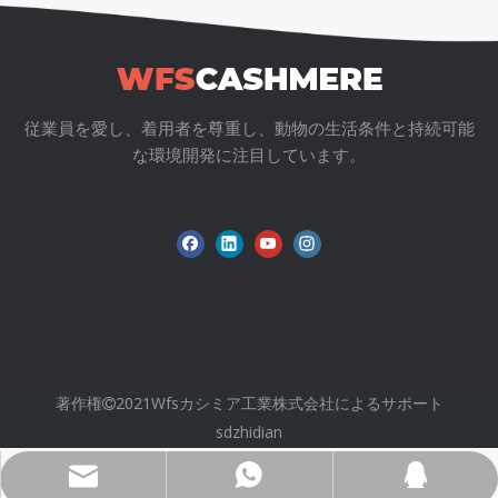
イクルされた内容が完全に追跡可能であり、厳しい環
境的および社会的基準を満たしていることを保証しま
す。
環境に優しい染料:
水質汚染を大幅に軽減する、低影響
の OEKO-TEX 認定染料を使用しています。
従業員を愛し、着用者を尊重し、動物の生活条件と持続可能
持続可能なパッケージング:
製品のグリーン ストーリー
な環境開発に注目しています。
を完成させるために、100% 生分解性のポリ袋、FSC
認定の紙製タグ、リサイクル コットンのポーチを提供
できます。
よくある質問 (OEM/B2B FAQ)
Q1: リサイクルカシミヤの最小注文数量 (MOQ) はどれく
らいですか?
A:
当社の標準MOQはスタイル/カラーごとに100個です。
私たちは、あらゆる規模のブランドが持続可能な素材に移
行できるよう支援することに尽力しています。
著作権
2021Wfsカシミア工業株式会社によるサポート

sdzhidian
Q2: 大量注文の場合、GRS 証明書は取得できますか?
A:
はい。当社の認定リサイクル糸を使用した大量生産の場
Wfs802@wfscashmere.com
+8618595279662
2917611817
合、ブランドのマーケティング上の主張にリサイクル素材