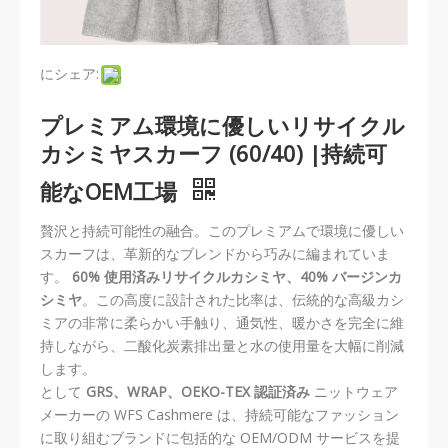
にシェア:
プレミアム環境に優しいリサイクル
カシミヤスカーフ (60/40) |持続可
能なOEM工場
贅沢と持続可能性の融合。このプレミアムで環境に優しい
スカーフは、革新的なブレンドから巧みに編まれていま
す。
60% 使用済みリサイクルカシミヤ、40% バージンカ
シミヤ
。この高度に設計された比率は、伝統的な高級カシ
ミアの非常に柔らかい手触り、通気性、暖かさを完全に維
持しながら、二酸化炭素排出量と水の使用量を大幅に削減
します。
として
GRS、WRAP、OEKO-TEX 認証済み
ニットウェア
メーカーの WFS Cashmere は、持続可能なファッション
に取り組むブランドに包括的な OEM/ODM サービスを提