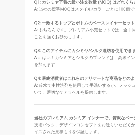
Q1: カシミヤ下着の最小注文数量 (MOQ) はどれくら
A:
当社の標準MOQはスタイル/カラーごとに100個で
Q2: 一致するトップとボトムのベースレイヤーセッ
A:
もちろんです。プレミアム小売セットでは、全く同
ことを強くお勧めします。
Q3: このアイテムにカシミヤ/シルク混紡を使用でき
A：
はい！カシミアとシルクのブレンドは、高級イン
を加えます。
Q4: 最終消費者はこれらのデリケートな商品をどの
A:
冷水で中性洗剤を使用して手洗いするか、メッシ
いて、適切なケアラベルを提供します。
当社のプレミアム カシミア インナーで、贅沢なベ
技術パック、デザインコンセプトをお送りいただくか
イズされた見積もりを保証します。