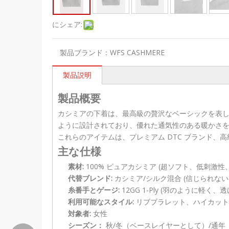
にシェア:
製品ブランド：
WFS CASHMERE
製品説明
製品概要
カシミアの下着は、最高級の贅沢なベーシックを表
ように設計されており、優れた通気性のある暖かさを
これらのアイテムは、プレミアム DTC ブランド、
主な仕様
素材:
100% ピュアカシミア (超ソフト、低刺激性
代替ブレンド:
カシミア/シルク混合 (信じられな
糸番手とゲージ:
12GG 1-Ply (羽のように軽
利用可能なスタイル:
リブブラレット、ハイカット
対象者:
女性
シーズン：
秋/冬（ベースレイヤーとして）/通年