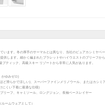
しています。冬の厚手のサーマルとは異なり、当社のピュアカシミヤベ
提供します。細かく編まれたブラレットやハイウエストのブリーフから
高級ブティック、高級スキー リゾートから非常に人気があります。
、かゆみゼロ)
いほど滑らかで涼しい)、スーパーファインメリノウール、またはカシミ
く、透けにくい下着に最適な仕様)
ブリーフ、キャミソール、ロングジョン、長袖ベースレイヤー
（ルームウェアとして）