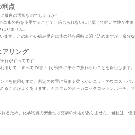
の利点
対的に最良の選択なのでしょうか?
機械で単糸の糸を使用することで、信じられないほど薄くて軽い生地が生
さばりません。
います。この細かい編み構造は体の熱を瞬時に閉じ込めますが、余分な
ジニアリング
な実行がすべてです。
利用して、すべての縫い目が完全に平らで擦れないことを保証します。
ンドを使用せずに、所定の位置に留まる柔らかいニットのウエストバン
れることがよくあります。カスタムのオーガニックコットンポーチ、ブ
れるため、化学物質の安全性は交渉の余地がありません。当社は、使用さ