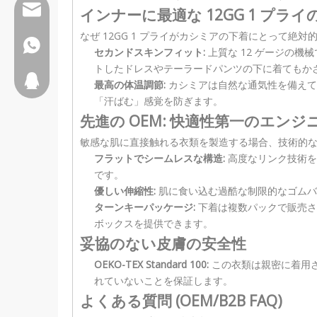
Wfs802@wfscashmere.com
インナーに最適な 12GG 1 プライ
なぜ 12GG 1 プライがカシミアの下着にとって絶
+8618595279662
セカンドスキンフィット:
上質な 12 ゲージの
トしたドレスやテーラードパンツの下に着てもか
2917611817
最高の体温調節:
カシミアは自然な通気性を備えて
「汗ばむ」感覚を防ぎます。
先進の OEM: 快適性第一のエン
敏感な肌に直接触れる衣類を製造する場合、技術的
フラットでシームレスな構造:
高度なリンク技術を
です。
優しい伸縮性:
肌に食い込む過酷な制限的なゴムバ
ターンキーパッケージ:
下着は複数パックで販売さ
ボックスを提供できます。
妥協のない皮膚の安全性
OEKO-TEX Standard 100:
この衣類は親密に着用さ
れていないことを保証します。
よくある質問 (OEM/B2B FAQ)