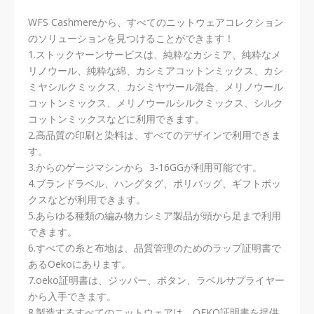
WFS Cashmereから、すべてのニットウェアコレクション
のソリューションを見つけることができます！
1.ストックヤーンサービスは、純粋なカシミア、純粋なメ
リノウール、純粋な綿、カシミアコットンミックス、カシ
ミヤシルクミックス、カシミヤウール混合、メリノウール
コットンミックス、メリノウールシルクミックス、シルク
コットンミックスなどに利用できます。
2.高品質の印刷と染料は、すべてのデザインで利用できま
す。
3.からのゲージマシンから 3-16GGが利用可能です。
4.ブランドラベル、ハングタグ、ポリバッグ、ギフトボッ
クスなどが利用できます。
5.あらゆる種類の編み物カシミア製品が頭から足まで利用
できます。
6.すべての糸と布地は、品質管理のためのラップ証明書で
あるOekoにあります。
7.oeko証明書は、ジッパー、ボタン、ラベルサプライヤー
から入手できます。
8.製造するすべてのニットウェアは、OEKO証明書を提供