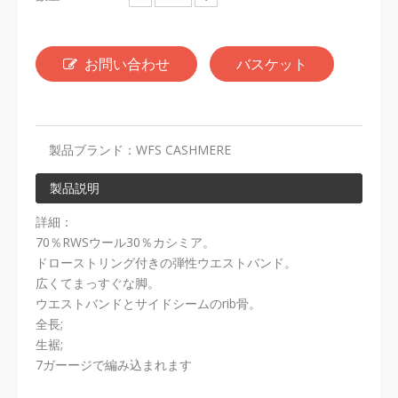
お問い合わせ
バスケット
製品ブランド：
WFS CASHMERE
製品説明
詳細：
70％RWSウール30％カシミア。
ドローストリング付きの弾性ウエストバンド。
広くてまっすぐな脚。
ウエストバンドとサイドシームのrib骨。
全長;
生裾;
7ガーージで編み込まれます