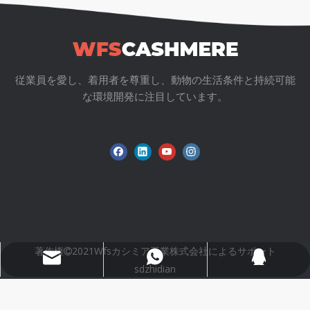
関連製品
従業員を愛し、着用者を尊重し、動物の生活条件と持続可能
な環境開発に注目しています。
ベージュの子供用の長いズボン
薄緑色のニットワイドレッグパンツ
著作権
2021Wfsカシミア工業株式会社によるサポート

Wfs802@wfscashmere.com
+8618595279662
2917611817
sdzhidian