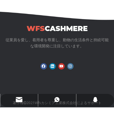
ガールズ ピュア カシミア イ
ンターシャ ハート プルオー
バー |カスタムキッズニット
ウェアOEM
従業員を愛し、着用者を尊重し、動物の生活条件と持続可能
な環境開発に注目しています。
Wfs802@wfscashmere.com
+8618595279662
2917611817
著作権
2021Wfsカシミア工業株式会社によるサポート

sdzhidian