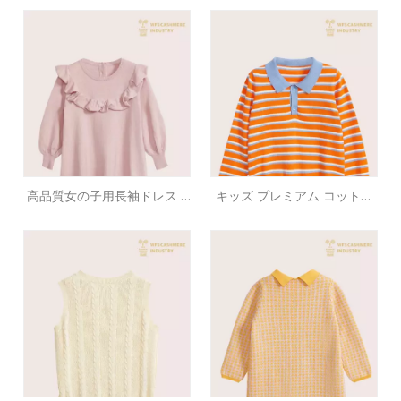
ン カシミア プルオーバー |
ーター |耐久性のあるキッズ
インターシャキッズニット
ニットウェアのOEMメーカー
OEM
高品質女の子用長袖ドレス |
キッズ プレミアム コットン
綿95% カシミヤ5% フロック
カシミア プルオーバー セー
OEMメーカー
ター |高級子供服OEMメーカ
ー