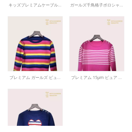
キッズプレミアムケーブルニ
ガールズ千鳥格子ポロシャツ
ットコットンカシミヤベスト
ポケット1つ付きミニドレス
|高級子供服OEMメーカー
プレミアム ガールズ ピュア
プレミアム 15μm ピュア カ
カシミア トリコロール スト
シミア ストライプ セーター
ライプ プルオーバー |キッズ
|カスタム OEM ニットウェ
ニットウェアのカスタムOEM
ア メーカー